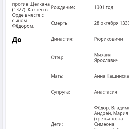
против Щелкана
Рождение:
1301 год
(1327). Казнён в
Орде вместе с
сыном
Смерть:
28 октября 133
Фёдором.
До
Династия:
Рюриковичи
Михаил
Отец:
Ярославич
Мать:
Анна Кашинска
Супруга:
Анастасия
Фёдор, Владим
Андрей, Мария
(третья жена
Дети:
Симеона