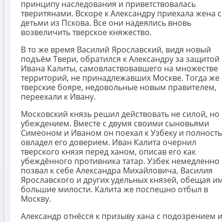
принципу наследования и приветствовалась
тверитянами. Вскоре к Александру приехала жена с
детьми из Пскова. Все они надеялись вновь
возвеличить тверское княжество.
В то же время Василий Ярославский, видя новый
подъём Твери, обратился к Александру за защитой 
Ивана Калиты, самовластвовавшего на множестве
территорий, не принадлежавших Москве. Тогда же
тверские бояре, недовольные новым правителем,
переехали к Ивану.
Московский князь решил действовать не силой, но
убеждением. Вместе с двумя своими сыновьями
Симеоном и Иваном он поехал к Узбеку и полност
овладел его доверием. Иван Калита очернил
тверского князя перед ханом, описав его как
убеждённого противника татар. Узбек немедленно
позвал к себе Александра Михайловича, Василия
Ярославского и других удельных князей, обещая и
большие милости. Калита же поспешно отбыл в
Москву.
Александр отнёсся к призыву хана с подозрением 