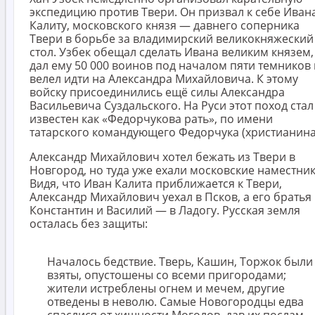
экспедицию против Твери. Он призвал к себе Иван
Калиту, московского князя — давнего соперника
Твери в борьбе за владимирский великокняжеский
стол. Узбек обещал сделать Ивана великим князем,
дал ему 50 000 воинов под началом пяти темников 
велел идти на Александра Михайловича. К этому
войску присоединились ещё силы Александра
Васильевича Суздальского. На Руси этот поход стал
известен как «Федорчукова рать», по имени
татарского командующего Федорчука (христианина
Александр Михайлович хотел бежать из Твери в
Новгород, но туда уже ехали московские наместник
Видя, что Иван Калита приближается к Твери,
Александр Михайлович уехал в Псков, а его братья
Константин и Василий — в Ладогу. Русская земля
осталась без защиты:
Началось бедствие. Тверь, Кашин, Торжок были
взяты, опустошены со всеми пригородами;
жители истреблены огнем и мечем, другие
отведены в неволю. Самые Новогородцы едва
спаслися от хищности Моголов, дав их послам