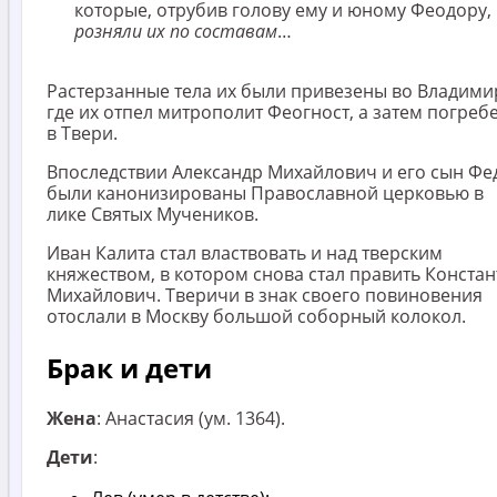
которые, отрубив голову ему и юному Феодору,
розняли их по составам
…
Растерзанные тела их были привезены во Владими
где их отпел митрополит Феогност, а затем погреб
в Твери.
Впоследствии Александр Михайлович и его сын Фе
были канонизированы Православной церковью в
лике Святых Мучеников.
Иван Калита стал властвовать и над тверским
княжеством, в котором снова стал править Конста
Михайлович. Тверичи в знак своего повиновения
отослали в Москву большой соборный колокол.
Брак и дети
Жена
: Анастасия (ум. 1364).
Дети
: