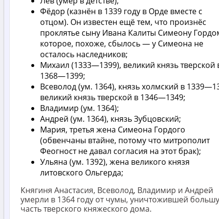
Лев (умер в детстве);
Фёдор (казнён в 1339 году в Орде вместе с
отцом). Он известен ещё тем, что произнёс
проклятье сыну Ивана Калиты Симеону Гордо
которое, похоже, сбылось — у Симеона не
осталось наследников;
Михаил (1333—1399), великий князь тверской 
1368—1399;
Всеволод (ум. 1364), князь холмский в 1339—1
великий князь тверской в 1346—1349;
Владимир (ум. 1364);
Андрей (ум. 1364), князь Зубцовский;
Мария, третья жена Симеона Гордого
(обвенчаны втайне, потому что митрополит
Феогност не давал согласия на этот брак);
Ульяна (ум. 1392), жена великого князя
литовского Ольгерда;
Княгиня Анастасия, Всеволод, Владимир и Андрей
умерли в 1364 году от чумы, уничтожившей больш
часть тверского княжеского дома.