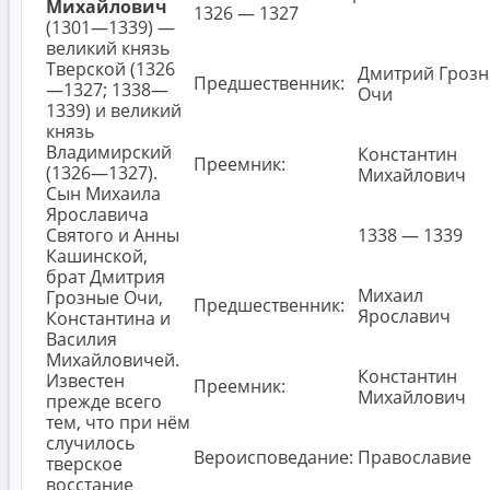
Михайлович
1326 — 1327
(1301—1339) —
великий князь
Тверской (1326
Дмитрий Гроз
Предшественник:
—1327; 1338—
Очи
1339) и великий
князь
Владимирский
Константин
Преемник:
(1326—1327).
Михайлович
Сын Михаила
Ярославича
Святого и Анны
1338 — 1339
Кашинской,
брат Дмитрия
Михаил
Грозные Очи,
Предшественник:
Ярославич
Константина и
Василия
Михайловичей.
Константин
Известен
Преемник:
Михайлович
прежде всего
тем, что при нём
случилось
Вероисповедание:
Православие
тверское
восстание