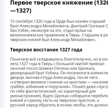
Первое тверское княжение (132
—1327)
15 сентября 1326 года в Орде был казнён старший
брат Александра Михайловича, Дмитрий Грозные О
Хан Узбек, несмотря на это, отдал ярлык на
великокняжеское правление в Тверь. Старшим в р
тверских князей был Александр Михайлович.
Тверское восстание 1327 года
Поначалу всё складывалось благополучно, но в ко
лета 1327 года в Тверь с большой свитой приехал
ханский посол Шевкал (Чолхан или Щелкан),
двоюродный брат Узбека. Он поселился в княжест
дворце, выгнав оттуда Александра, после чего
«сотворил великое гонение на христиан — насилие
грабёж, избиение и поругание». Пошёл даже слух (
по себе фантастический, но характерный для
умонастроения), будто Щелкан собирался перебит
князей и самому сесть на тверском престоле, а
русский народ обратить в ислам; якобы, это должн