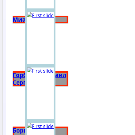
Миасс
Горбачёв Михаил
Сергеевич
Борис