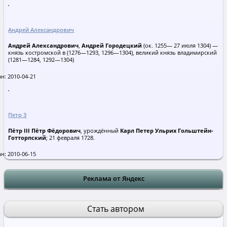
Андрей Александрович
Андрей Александрович
,
Андрей Городецкий
(ок. 1255— 27 июля 1304) —
князь костромской в (1276—1293, 1296—1304), великий князь владимирский
(1281—1284, 1292—1304)
н: 2010-04-21
Петр 3
Пётр III Пётр Фёдорович
, урождённый
Карл Петер Ульрих Гольштейн-
Готторпский
; 21 февраля 1728.
н: 2010-06-15
Реклама от Яндекс
Стать автором