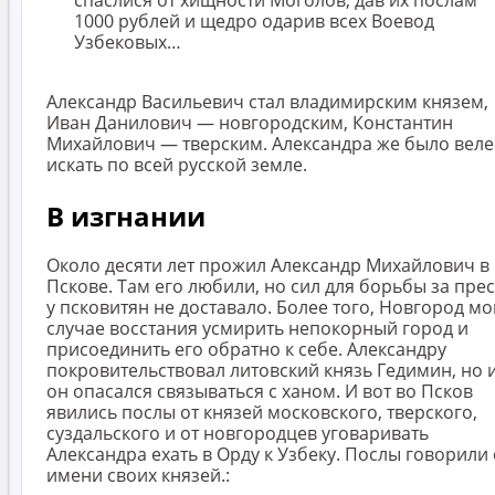
1000 рублей и щедро одарив всех Воевод
Узбековых…
Александр Васильевич стал владимирским князем,
Иван Данилович — новгородским, Константин
Михайлович — тверским. Александра же было вел
искать по всей русской земле.
В изгнании
Около десяти лет прожил Александр Михайлович в
Пскове. Там его любили, но сил для борьбы за пре
у псковитян не доставало. Более того, Новгород мо
случае восстания усмирить непокорный город и
присоединить его обратно к себе. Александру
покровительствовал литовский князь Гедимин, но 
он опасался связываться с ханом. И вот во Псков
явились послы от князей московского, тверского,
суздальского и от новгородцев уговаривать
Александра ехать в Орду к Узбеку. Послы говорили 
имени своих князей.: