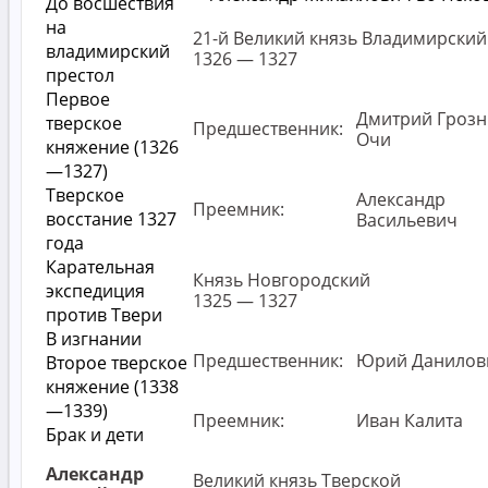
До восшествия
на
21-й Великий князь Владимирский
владимирский
1326 — 1327
престол
Первое
Дмитрий Гроз
тверское
Предшественник:
Очи
княжение (1326
—1327)
Тверское
Александр
Преемник:
восстание 1327
Васильевич
года
Карательная
Князь Новгородский
экспедиция
1325 — 1327
против Твери
В изгнании
Предшественник:
Юрий Данилов
Второе тверское
княжение (1338
—1339)
Преемник:
Иван Калита
Брак и дети
Александр
Великий князь Тверской