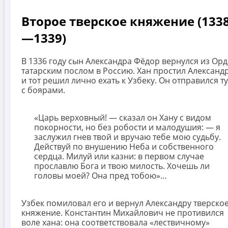
Второе тверское княжение (133
—1339)
В 1336 году сын Александра Фёдор вернулся из Орд
татарским послом в Россию. Хан простил Александр
и тот решил лично ехать к Узбеку. Он отправился т
с боярами.
«Царь верховный! — сказал он Хану с видом
покорности, но без робости и малодушия: — я
заслужил гнев твой и вручаю тебе мою судьбу.
Действуй по внушению Неба и собственного
сердца. Милуй или казни: в первом случае
прославлю Бога и твою милость. Хочешь ли
головы моей? Она пред тобою»…
Узбек помиловал его и вернул Александру тверско
княжение. Константин Михайлович не противился
воле хана: она соответствовала «лествичному»