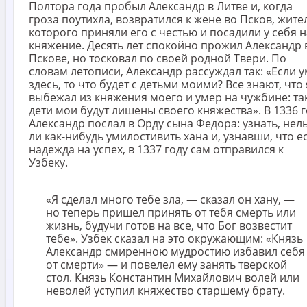
Полтора года пробыл Александр в Литве и, когда
гроза поутихла, возвратился к жене во Псков, жите
которого приняли его с честью и посадили у себя н
княжение. Десять лет спокойно прожил Александр 
Пскове, но тосковал по своей родной Твери. По
словам летописи, Александр рассуждал так: «Если 
здесь, то что будет с детьми моими? Все знают, что 
выбежал из княжения моего и умер на чужбине: та
дети мои будут лишены своего княжества». В 1336 
Александр послал в Орду сына Федора: узнать, нел
ли как-нибудь умилостивить хана и, узнавши, что е
надежда на успех, в 1337 году сам отправился к
Узбеку.
«Я сделал много тебе зла, — сказал он хану, —
но теперь пришел принять от тебя смерть или
жизнь, будучи готов на все, что Бог возвестит
тебе». Узбек сказал на это окружающим: «Князь
Александр смиренною мудростию избавил себя
от смерти» — и повелел ему занять тверской
стол. Князь Константин Михайлович волей или
неволей уступил княжество старшему брату.