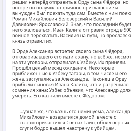
решил наперёд отправить в Орду сына Фёдора. но
вскоре он получил вторичное приглашение и
вынужден был поехать туда сам. Вместе с ним поех
Роман Михайлович Белозерский и Василий
Давидович Ярославский. Зная, что последний будет
него жаловаться, Иван Калита отправил отряд в 50
воинов перехватить Василия на пути, но ярославск
князь отразил их.
В Орде Александр встретил своего сына Фёдора,
отговаривавшего его идти к хану, но всё же, несмо
на эти уговоры, отправился к Узбеку. Их приняли.
Прошёл целый месяц ожидания. Некоторые
приближённые к Узбеку татары, в том числе и его
жена. заступались за Александра. Наконец в Орду
прибыли сыновья Ивана Калиты, что и разрешило
сомнения хана: Узбек объявил, что Александр дол
умереть. Его казнили вместе с Фёдором:
…узнав же, что казнь его неминуема, Александр
Михайлович возвратился домой, вместе с
сыном причастился Святых Таин, обнял верных
слуг и бодро вышел навстречу к убийцам,