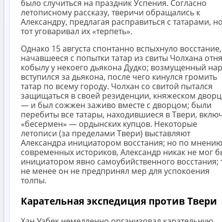
было случиться на праздник Успения. Согласно
летописному рассказу, тверичи обращались к
Александру, предлагая расправиться с татарами, н
тот уговаривал их «терпеть».
Однако 15 августа спонтанно вспыхнуло восстание,
начавшееся с попытки татар из свиты Чолхана отн
кобылу у некоего дьякона Дудко; возмущенный на
вступился за дьякона, после чего кинулся громить
татар по всему городу. Чолхан со свитой пытался
защищаться в своей резиденции, княжеском дворц
— и был сожжен заживо вместе с дворцом; были
перебиты все татары, находившиеся в Твери, вклю
«бесермен» — ордынских купцов. Некоторые
летописи (за пределами Твери) выставляют
Александра инициатором восстания; но по мнени
современных историков, Александр никак не мог б
инициатором явно самоубийственного восстания; 
не менее он не предпринял мер для успокоения
толпы.
Карательная экспедиция против Твери
Хан Узбек немедленно организовал карательную