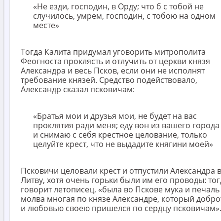
«Не езди, господин, в Орду; что б с тобой не
случилось, умрем, господин, с тобою на одном
месте»
Тогда Калита придумал уговорить митрополита
Феогноста проклясть и отлучить от церкви князя
Александра и весь Псков, если они не исполнят
требование князей. Средство подействовало,
Александр сказал псковичам:
«Братья мои и друзья мои, не будет на вас
проклятия ради меня; еду вон из вашего города
и снимаю с себя крестное целование, только
целуйте крест, что не выдадите княгини моей»
Псковичи целовали крест и отпустили Александра 
Литву, хотя очень горьки были им его проводы: тог
говорит летописец, «была во Пскове мука и печаль
молва многая по князе Александре, который добр
и любовью своею пришелся по сердцу псковичам»