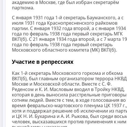
академию в Москве, где был избран секретарём
парткома.
С января 1931 года 1-й секретарь Бауманского, а с
июля 1931 года Краснопресненского райкомов
партии. С января 1932 года второй, а с января 1934
года по февраль 1938 года первый секретарь МГК
ВКП(б). C 21 января 1934 года второй, а с 7 марта 1
года по февраль 1938 года первый секретарь
Московского областного комитета (МК) ВКП(б).
Участие в репрессиях
Как 1-й секретарь Московского горкома и обкома
ВКП(б), был главным организатором террора НКВД
Москве и Московской области. Вместе с С. Ф.
Реденсом и К. И. Масловым входил в Тройку НКВД,
которая в день выносила расстрельные приговоры
сотням людей. Вместе с тем, в ходе голосования во
время февральско-мартовского пленума ЦК 1937 г.,
хотя и поддержал решение об исключении из парт
и ЦК Н. И. Бухарина и А. И. Рыкова, был среди вось
человек, высказавшихся против применения к ним
высшей меры наказания.