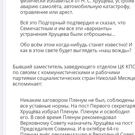
физически избавиться от Н. С. Хрущёва, устроив
аварию самолёта, автомобильную катастрофу,
отравление или арест.
Всё это Подгорный подтвердил и сказал, что
Семичастным и им все эти «варианты»
устранения Хрущева были отброшены…
Обо всём этом когда-нибудь станет известно! И
как в этом свете будет выглядеть «наш вождь»?
Бывший заместитель заведующего отделом ЦК КП
по связям с коммунистическими и рабочими
партиями социалистических стран Николай Месяц
вспоминает:
Никаким заговором Пленум не был, соблюдены
все уставные нормы. На пост Первого секретар
Хрущёва избрал Пленум. Пленум и освободил
его. В своё время Пленум рекомендовал
Верховному Совету назначить Хрущёва на пост
Председателя Совмина. И в октябре 64-го
Пленум внёс рекомендацию в Верховный Совет