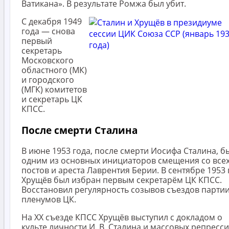
Ватикана». В результате Ромжа был убит.
С декабря 1949
года — снова
первый
секретарь
Московского
областного (МК)
и городского
(МГК) комитетов
и секретарь ЦК
КПСС.
После смерти Сталина
В июне 1953 года, после смерти Иосифа Сталина, б
одним из основных инициаторов смещения со все
постов и ареста Лаврентия Берии. В сентябре 1953 г
Хрущёв был избран первым секретарём ЦК КПСС.
Восстановил регулярность созывов съездов партии
пленумов ЦК.
На XX съезде КПСС Хрущёв выступил с докладом о
культе личности И. В. Сталина и массовых репресси