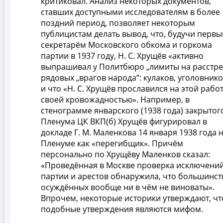
критиковал. Анализ некоторых документов,
ставших доступными исследователям в более
поздний период, позволяет некоторым
публицистам делать вывод, что, будучи перв
секретарём Московского обкома и горкома
партии в 1937 году, Н. С. Хрущёв «активно
выпрашивал у Политбюро „лимиты на расстре
рядовых „врагов народа“: кулаков, уголовнико
и что «Н. С. Хрущёв прославился на этой рабо
своей кровожадностью». Например, в
стенограмме январского (1938 года) закрытог
Пленума ЦК ВКП(б) Хрущёв фигурировал в
докладе Г. М. Маленкова 14 января 1938 года 
Пленуме как «перегибщик». Причём
персонально по Хрущёву Маленков сказал:
«Проведённая в Москве проверка исключений
партии и арестов обнаружила, что большинст
осуждённых вообще ни в чём не виноваты».
Впрочем, некоторые историки утверждают, чт
подобные утверждения являются мифом.