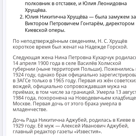
полковник в отставке, и Юлия Леонидовна
Хрущёва.
Юлия Никитична Хрущёва — была замужем за
Виктором Петровичем Гонтарём, директором
Киевской оперы.
По неподтверждённым сведениям, Н. С. Хрущёв
короткое время был женат на Надежде Горской.
Следующая жена Нина Петровна Кухарчук родилас
14 апреля 1900 года в селе Василёв Холмской
губернии (ныне территория Польши). Поженились 
1924 году, однако брак официально зарегистриров
в ЗАГСе только в 1965 году. Первая из жён советски
вождей, официально сопровождавшая мужа на
приёмах, в том числе за границей. Умерла 13 авгус
1984 года, похоронена на Новодевичьем кладбище
Москве. Первая дочь от этого брака умерла в
младенчестве.
Дочь Рада Никитична Аджубей, родилась в Киеве в
1929 году. Её муж — Алексей Иванович Аджубей,
главный редактор газеты «Известия».