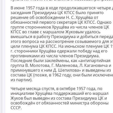
В июне 1957 года в ходе продолжавшегося четыре 
заседания Президиума ЦК КПСС было принято
решение об освобождении Н. С. Хрущёва от
обязанностей первого секретаря ЦК КПСС. Однако
группе сторонников Хрущёва из числа членов ЦК
КПСС во главе с маршалом Жуковым удалось
вмешаться в работу Президиума и добиться перед
этого вопроса на рассмотрение созываемого для э
цели пленума ЦК КПСС. На июньском пленуме ЦК 1
г. сторонники Хрущёва одержали победу над его
противниками из числа членов Президиума.
Последние были заклеймены, как «антипартийная
группа В. Молотова, Г. Маленкова, Л. Кагановича и
примкнувшего к ним Д. Шепилова» и выведены из
состава ЦК (позже, в 1962 году, они были исключе
из партии).
Четыре месяца спустя, в октябре 1957 года, по
инициативе Хрущёва поддержавший его маршал
Жуков был выведен из состава Президиума ЦК и
освобождён от обязанностей министра обороны
СССР.