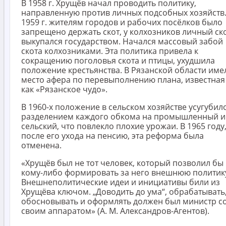
В 1958 г. Хрущёв начал проводить политику,
направленную против личных подсобных хозяйств.
1959 г. жителям городов и рабочих посёлков было
запрещено держать скот, у колхозников личный ск
выкупался государством. Начался массовый забой
скота колхозниками. Эта политика привела к
сокращению поголовья скота и птицы, ухудшила
положение крестьянства. В Рязанской области име
место афера по перевыполнению плана, известная
как «Рязанское чудо».
В 1960-х положение в сельском хозяйстве усугубил
разделением каждого обкома на промышленный и
сельский, что повлекло плохие урожаи. В 1965 году
после его ухода на пенсию, эта реформа была
отменена.
«Хрущёв был не тот человек, который позволил бы
кому-либо формировать за него внешнюю политик
Внешнеполитические идеи и инициативы били из
Хрущёва ключом. „Доводить до ума“, обрабатывать
обосновывать и оформлять должен был министр с
своим аппаратом» (А. М. Александров-Агентов).