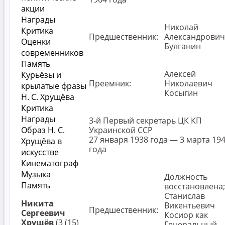
акции
Награды
Николай
Критика
Предшественник:
Александрович
Оценки
Булганин
современников
Память
Алексей
Курьёзы и
Преемник:
Николаевич
крылатые фразы
Косыгин
Н. С. Хрущёва
Критика
Награды
3-й Первый секретарь ЦК КП
Образ Н. С.
Украинской ССР
27 января 1938 года — 3 марта 19
Хрущёва в
года
искусстве
Кинематограф
Музыка
Должность
Память
восстановлена;
Станислав
Никита
Викентьевич
Предшественник:
Сергеевич
Косиор как
Хрущёв
(3 (15)
Генеральный