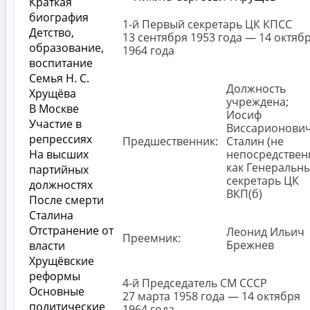
Краткая
биография
1-й Первый секретарь ЦК КПСС
Детство,
13 сентября 1953 года — 14 октяб
образование,
1964 года
воспитание
Семья Н. С.
Должность
Хрущёва
учреждена;
В Москве
Иосиф
Участие в
Виссарионови
репрессиях
Предшественник:
Сталин (не
На высших
непосредствен
как Генеральн
партийных
секретарь ЦК
должностях
ВКП(б)
После смерти
Сталина
Отстранение от
Леонид Ильич
Преемник:
Брежнев
власти
Хрущёвские
реформы
4-й Председатель СМ СССР
Основные
27 марта 1958 года — 14 октября
политические
1964 года