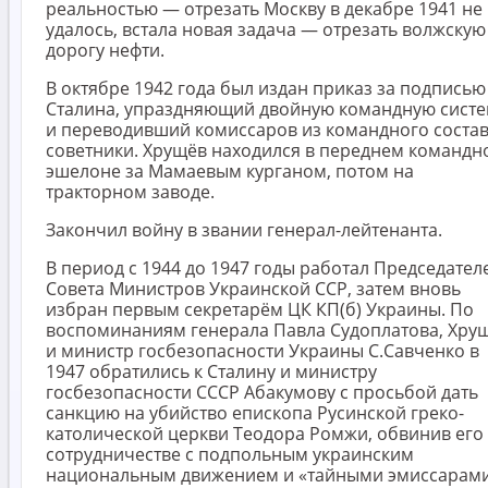
реальностью — отрезать Москву в декабре 1941 не
удалось, встала новая задача — отрезать волжскую
дорогу нефти.
В октябре 1942 года был издан приказ за подписью
Сталина, упраздняющий двойную командную систе
и переводивший комиссаров из командного состав
советники. Хрущёв находился в переднем командн
эшелоне за Мамаевым курганом, потом на
тракторном заводе.
Закончил войну в звании генерал-лейтенанта.
В период с 1944 до 1947 годы работал Председател
Совета Министров Украинской ССР, затем вновь
избран первым секретарём ЦК КП(б) Украины. По
воспоминаниям генерала Павла Судоплатова, Хру
и министр госбезопасности Украины С.Савченко в
1947 обратились к Сталину и министру
госбезопасности СССР Абакумову с просьбой дать
санкцию на убийство епископа Русинской греко-
католической церкви Теодора Ромжи, обвинив его
сотрудничестве с подпольным украинским
национальным движением и «тайными эмиссарам