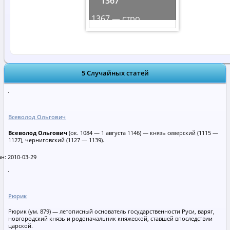
1367
1367 — стро ...
5 Случайных статей
Всеволод Ольгович
Всеволод Ольгович
(ок. 1084 — 1 августа 1146) — князь северский (1115 —
1127), черниговский (1127 — 1139).
н: 2010-03-29
Рюрик
Рюрик (ум. 879) — летописный основатель государственности Руси, варяг,
новгородский князь и родоначальник княжеской, ставшей впоследствии
царской.