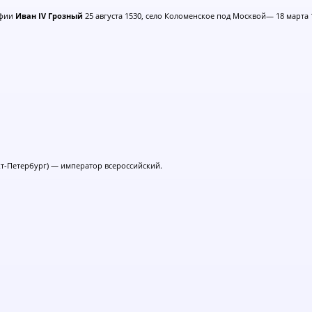
афии
Иван IV Грозный
25 августа 1530, село Коломенское под Москвой— 18 марта 1
анкт-Петербург) — император всероссийский.