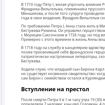
В 1710 году Пётр I, желая упрочить влияние
Фридриха-Вильгельма, племянника прусского 
Меншикова, и после того супруги проводили 
года в свои владения, Фридрих-Вильгельм ск
По требованию Петра I, Анна стала жить в Ми
Бестужева-Рюмина. Он управлял герцогством
с Морицем Саксонским в 1726 году, но под в
Примерно с этого времени в жизнь Анны вош
В 1718 году на службу в канцелярию вдовст
позже присвоивший себе французское герцог
патриотически настроенные литераторы, ско
Бестужева.
Ходили слухи, что младший сын Бирона Карл 
но существует косвенное свидетельство: когд
сам Бирон с семейством остался в Курляндии
Вступление на престол
После смерти Петра II в 1-м часу утра 19 (3
определяли 7 человек: канцлер Головкин, 4 