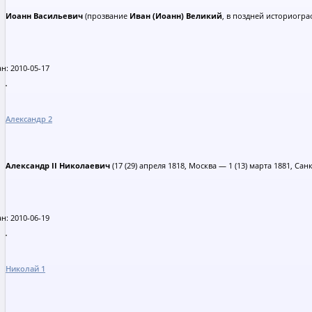
Иоанн Васильевич
(прозвание
Иван (Иоанн) Великий
, в поздней историогр
н: 2010-05-17
Александр 2
Александр II Николаевич
(17 (29) апреля 1818, Москва — 1 (13) марта 1881, С
н: 2010-06-19
Николай 1