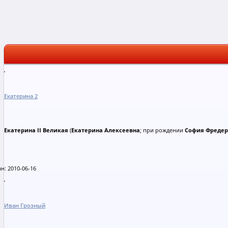
Екатерина 2
Екатерина II Великая
(
Екатерина Алексеевна
; при рождении
София Фредер
н: 2010-06-16
Иван Грозный