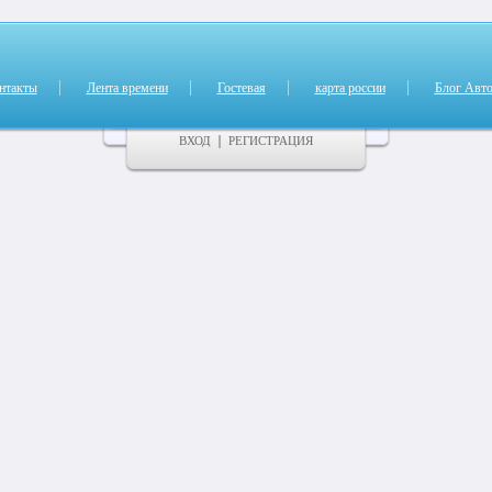
нтакты
Лента времени
Гостевая
карта россии
Блог Авто
ВХОД
РЕГИСТРАЦИЯ