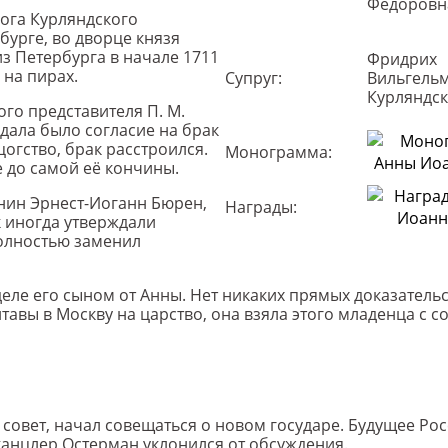
Фёдоровн
цога Курляндского
бурге, во дворце князя
из Петербурга в начале 1711
Фридрих
 на пирах.
Супруг:
Вильгельм
Курляндск
ого представителя П. М.
дала было согласие на брак
огство, брак расстроился.
Монограмма:
 до самой её кончины.
янин Эрнест-Иоганн Бюрен,
Награды:
 иногда утверждали
полностью заменил
деле его сыном от Анны. Нет никаких прямых доказательс
авы в Москву на царство, она взяла этого младенца с со
й совет, начал совещаться о новом государе. Будущее Ро
-канцлер Остерман уклонился от обсуждения.