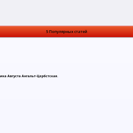
5 Популярных статей
ика Августа Ангальт-Цербстская
.