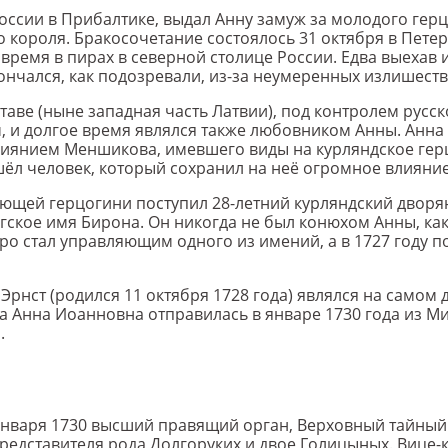
 России в Прибалтике, выдал Анну замуж за молодого гер
короля. Бракосочетание состоялось 31 октября в Петер
время в пирах в северной столице России. Едва выехав 
ончался, как подозревали, из-за неумеренных излишеств
таве (ныне западная часть Латвии), под контролем русск
, и долгое время являлся также любовником Анны. Анна 
лиянием Меншикова, имевшего виды на курляндское герц
ёл человек, который сохранил на неё огромное влияние
вующей герцогини поступил 28-летний курляндский двор
ское имя Бирона. Он никогда не был конюхом Анны, как
ро стал управляющим одного из имений, а в 1727 году 
Эрнст (родился 11 октября 1728 года) являлся на самом 
а Анна Иоанновна отправилась в январе 1730 года из Мит
.
0) января 1730 высший правящий орган, Верховный тайны
представителя рода Долгоруких и двое Голицыных. Вице