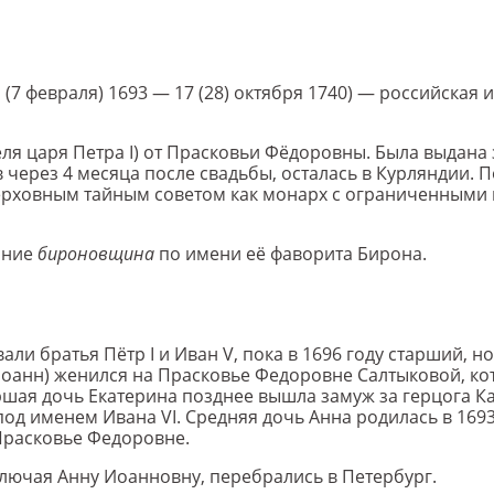
 (7 февраля) 1693 — 17 (28) октября 1740) — российская
еля царя Петра I) от Прасковьи Фёдоровны. Была выдана 
через 4 месяца после свадьбы, осталась в Курляндии. По
Верховным тайным советом как монарх с ограниченными
ание
бироновщина
по имени её фаворита Бирона.
али братья Пётр I и Иван V, пока в 1696 году старший, 
 Иоанн) женился на Прасковье Федоровне Салтыковой, ко
ршая дочь Екатерина позднее вышла замуж за герцога Ка
 именем Ивана VI. Средняя дочь Анна родилась в 1693 г
Прасковье Федоровне.
ключая Анну Иоанновну, перебрались в Петербург.