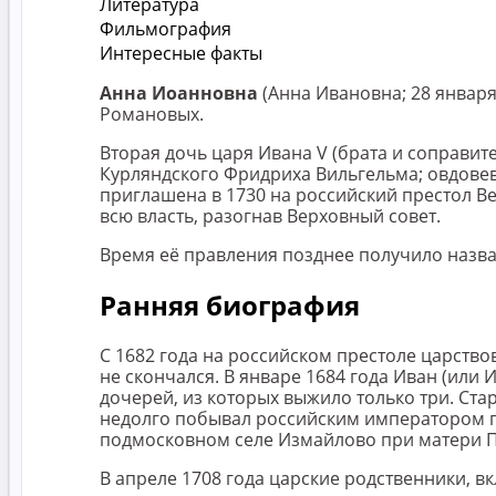
Литература
Фильмография
Интересные факты
Анна Иоанновна
(Анна Ивановна; 28 января
Романовых.
Вторая дочь царя Ивана V (брата и соправит
Курляндского Фридриха Вильгельма; овдовев 
приглашена в 1730 на российский престол 
всю власть, разогнав Верховный совет.
Время её правления позднее получило назв
Ранняя биография
С 1682 года на российском престоле царствов
не скончался. В январе 1684 года Иван (или
дочерей, из которых выжило только три. Ста
недолго побывал российским императором под
подмосковном селе Измайлово при матери 
В апреле 1708 года царские родственники, в