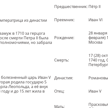
Предшественник:
Пётр II
Преемник:
Иван VI
 императрица из династии
28 января 
замуж в 1710 за герцога
Рождение:
февраля) 1
сле смерти Петра II была
Москва
 полномочиями, но забрала
17 (28) ок
Смерть:
1740 год, 
Петербур
но болезненный царь Иван V
Династия:
Романов
торая родила государю 5
рла-Леопольда, а её внук
Отец:
Иван V
оду и до 15 лет жила в
Прасковь
Мать: