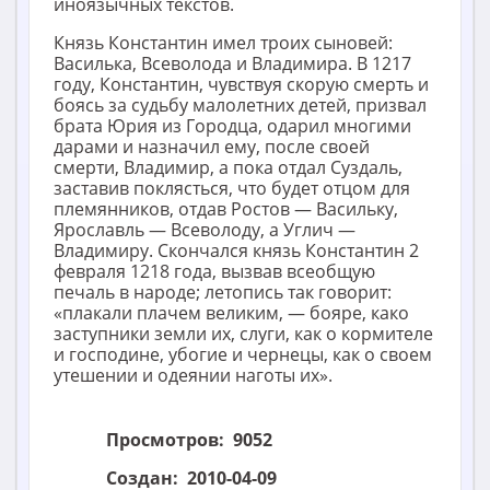
иноязычных текстов.
Князь Константин имел троих сыновей:
Василька, Всеволода и Владимира. В 1217
году, Константин, чувствуя скорую смерть и
боясь за судьбу малолетних детей, призвал
брата Юрия из Городца, одарил многими
дарами и назначил ему, после своей
смерти, Владимир, а пока отдал Суздаль,
заставив поклясться, что будет отцом для
племянников, отдав Ростов — Васильку,
Ярославль — Всеволоду, а Углич —
Владимиру. Скончался князь Константин 2
февраля 1218 года, вызвав всеобщую
печаль в народе; летопись так говорит:
«плакали плачем великим, — бояре, како
заступники земли их, слуги, как о кормителе
и господине, убогие и чернецы, как о своем
утешении и одеянии наготы их».
Просмотров:
9052
Создан:
2010-04-09