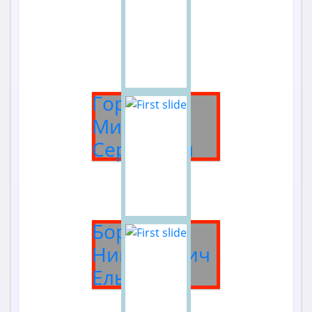
Горбачёв
Михаил
Сергеевич
Борис
Николаевич
Ельцин