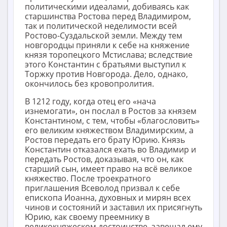
политическими идеалами, добиваясь как
старшинства Ростова перед Владимиром,
так и политической неделимости всей
Ростово-Суздальской земли. Между тем
новгородцы приняли к себе на княжение
князя торопецкого Мстислава; вследствие
этого Константин с братьями выступил к
Торжку против Новгорода. Дело, однако,
окончилось без кровопролития.
В 1212 году, когда отец его «нача
изнемогати», он послал в Ростов за князем
Константином, с тем, чтобы «благословить»
его великим княжеством Владимирским, а
Ростов передать его брату Юрию. Князь
Константин отказался ехать во Владимир и
передать Ростов, доказывая, что он, как
старший сын, имеет право на всё великое
княжество. После троекратного
приглашения Всеволод призвал к себе
епископа Иоанна, духовных и мирян всех
чинов и состояний и заставил их присягнуть
Юрию, как своему преемнику в
великокняжеском достоинстве, завещал ему