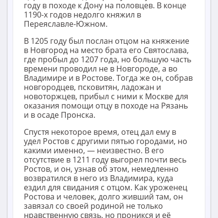
году в походе к Дону на половцев. В конце
1190-х годов недолго княжил в
Переяславле-Южном.
В 1205 году был послан отцом на княжение
в Новгород на место брата его Святослава,
где пробыл до 1207 года, но большую часть
времени проводил не в Новгороде, а во
Владимире и в Ростове. Тогда же он, собрав
новгородцев, псковитян, ладожан и
новоторжцев, прибыл с ними к Москве для
оказания помощи отцу в походе на Рязань
и в осаде Пронска.
Спустя некоторое время, отец дал ему в
удел Ростов с другими пятью городами, но
какими именно, — неизвестно. В его
отсутствие в 1211 году выгорел почти весь
Ростов, и он, узнав об этом, немедленно
возвратился в него из Владимира, куда
ездил для свидания с отцом. Как уроженец
Ростова и человек, долго живший там, он
завязал со своей родиной не только
нравственную связь, но проникся и её