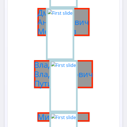
Дмитрий
Анатольевич
Медведев
Владимир
Владимирович
Путин
Миасс