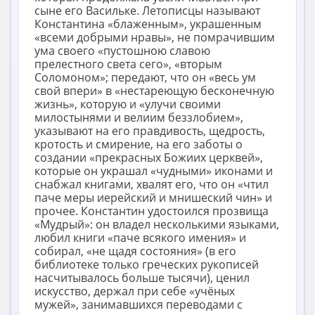
сыне его Васильке. Летописцы называют
Константина «блаженным», украшенным
«всеми добрыми нравы», не помрачившим
ума своего «пустошною славою
прелестного света сего», «вторым
Соломоном»; передают, что он «весь ум
свой впери» в «нестареющую бесконечную
жизнь», которую и «улучи своими
милостынями и велиим беззлобием»,
указывают на его правдивость, щедрость,
кротость и смирение, на его заботы о
создании «прекрасных Божиих церквей»,
которые он украшал «чудными» иконами и
снабжал книгами, хвалят его, что он «чтил
паче меры иерейский и мнишеский чин» и
прочее. Константин удостоился прозвища
«Мудрый»: он владел несколькими языками,
любил книги «паче всякого имения» и
собирал, «не щадя состояния» (в его
библиотеке только греческих рукописей
насчитывалось больше тысячи), ценил
искусство, держал при себе «учёных
мужей», занимавшихся переводами с