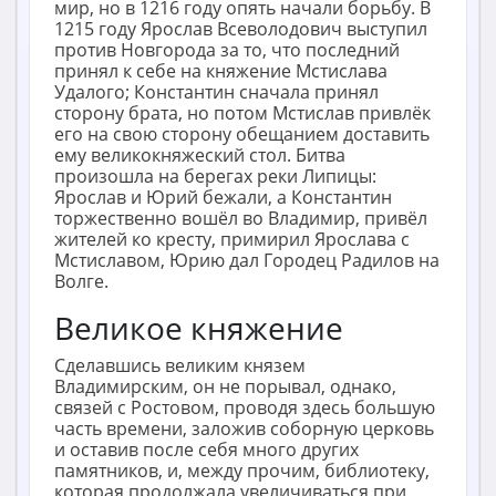
мир, но в 1216 году опять начали борьбу. В
1215 году Ярослав Всеволодович выступил
против Новгорода за то, что последний
принял к себе на княжение Мстислава
Удалого; Константин сначала принял
сторону брата, но потом Мстислав привлёк
его на свою сторону обещанием доставить
ему великокняжеский стол. Битва
произошла на берегах реки Липицы:
Ярослав и Юрий бежали, а Константин
торжественно вошёл во Владимир, привёл
жителей ко кресту, примирил Ярослава с
Мстиславом, Юрию дал Городец Радилов на
Волге.
Великое княжение
Сделавшись великим князем
Владимирским, он не порывал, однако,
связей с Ростовом, проводя здесь большую
часть времени, заложив соборную церковь
и оставив после себя много других
памятников, и, между прочим, библиотеку,
которая продолжала увеличиваться при