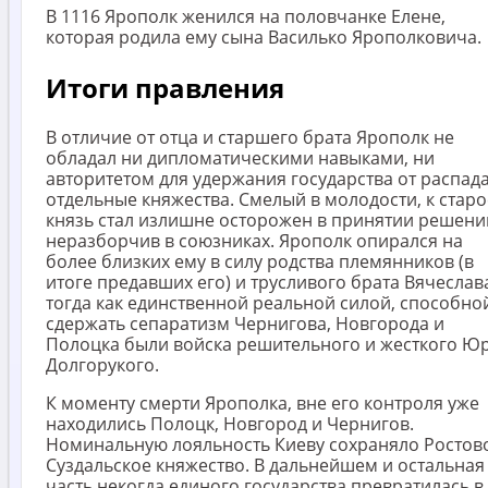
В 1116 Ярополк женился на половчанке Елене,
которая родила ему сына Василько Ярополковича.
Итоги правления
В отличие от отца и старшего брата Ярополк не
обладал ни дипломатическими навыками, ни
авторитетом для удержания государства от распада
отдельные княжества. Смелый в молодости, к старо
князь стал излишне осторожен в принятии решени
неразборчив в союзниках. Ярополк опирался на
более близких ему в силу родства племянников (в
итоге предавших его) и трусливого брата Вячеслав
тогда как единственной реальной силой, способно
сдержать сепаратизм Чернигова, Новгорода и
Полоцка были войска решительного и жесткого Ю
Долгорукого.
К моменту смерти Ярополка, вне его контроля уже
находились Полоцк, Новгород и Чернигов.
Номинальную лояльность Киеву сохраняло Ростов
Суздальское княжество. В дальнейшем и остальная
часть некогда единого государства превратилась в