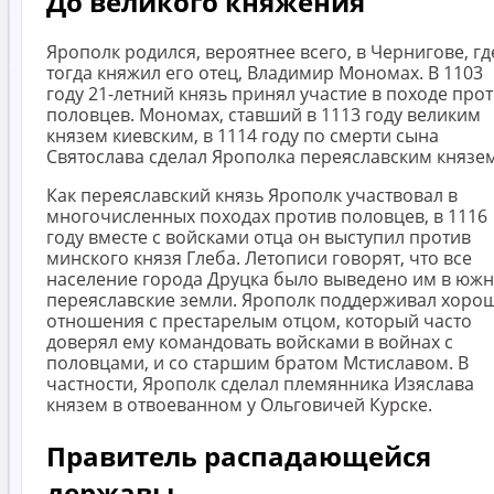
До великого княжения
Ярополк родился, вероятнее всего, в Чернигове, гд
тогда княжил его отец, Владимир Мономах. В 1103
году 21-летний князь принял участие в походе про
половцев. Мономах, ставший в 1113 году великим
князем киевским, в 1114 году по смерти сына
Святослава сделал Ярополка переяславским князем
Как переяславский князь Ярополк участвовал в
многочисленных походах против половцев, в 1116
году вместе с войсками отца он выступил против
минского князя Глеба. Летописи говорят, что все
население города Друцка было выведено им в юж
переяславские земли. Ярополк поддерживал хоро
отношения с престарелым отцом, который часто
доверял ему командовать войсками в войнах с
половцами, и со старшим братом Мстиславом. В
частности, Ярополк сделал племянника Изяслава
князем в отвоеванном у Ольговичей Курске.
Правитель распадающейся
державы