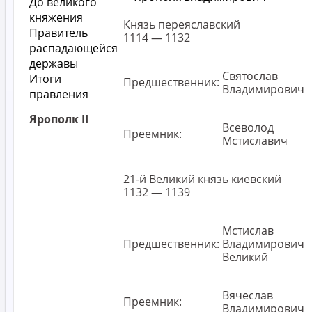
До великого
княжения
Князь переяславский
Правитель
1114 — 1132
распадающейся
державы
Святослав
Итоги
Предшественник:
Владимирович
правления
Ярополк II
Всеволод
Преемник:
Мстиславич
21-й Великий князь киевский
1132 — 1139
Мстислав
Предшественник:
Владимирович
Великий
Вячеслав
Преемник:
Владимирович