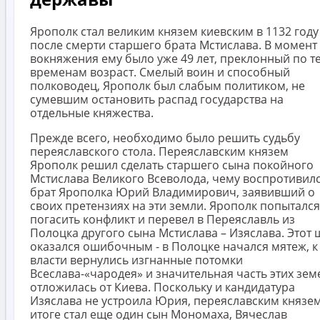
Ярополк стал великим князем киевским в 1132 году
после смерти старшего брата Мстислава. В момент
вокняжения ему было уже 49 лет, преклонный по т
временам возраст. Смелый воин и способный
полководец, Ярополк был слабым политиком, не
сумевшим остановить распад государства на
отдельные княжества.
Прежде всего, необходимо было решить судьбу
переяславского стола. Переяславским князем
Ярополк решил сделать старшего сына покойного
Мстислава Великого Всеволода, чему воспротивил
брат Ярополка Юрий Владимирович, заявивший о
своих претензиях на эти земли. Ярополк попытался
погасить конфликт и перевел в Переяславль из
Полоцка другого сына Мстислава – Изяслава. Этот 
оказался ошибочным - в Полоцке начался мятеж, к
власти вернулись изгнанные потомки
Всеслава-«чародея» и значительная часть этих зем
отложилась от Киева. Поскольку и кандидатура
Изяслава не устроила Юрия, переяславским князем
итоге стал еще один сын Мономаха, Вячеслав