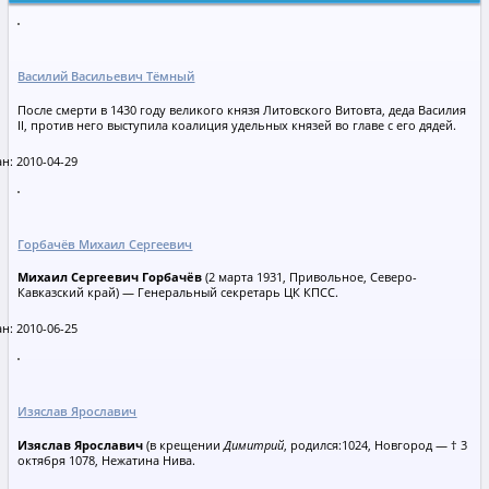
Василий Васильевич Тёмный
После смерти в 1430 году великого князя Литовского Витовта, деда Василия
II, против него выступила коалиция удельных князей во главе с его дядей.
н: 2010-04-29
Горбачёв Михаил Сергеевич
Михаил Сергеевич Горбачёв
(2 марта 1931, Привольное, Северо-
Кавказский край) — Генеральный секретарь ЦК КПСС.
н: 2010-06-25
Изяслав Ярославич
Изяслав Ярославич
(в крещении
Димитрий
, родился:1024, Новгород — † 3
октября 1078, Нежатина Нива.