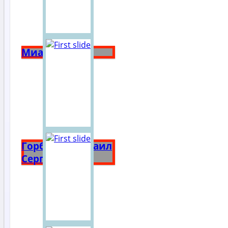
Миасс
Горбачёв Михаил
Сергеевич