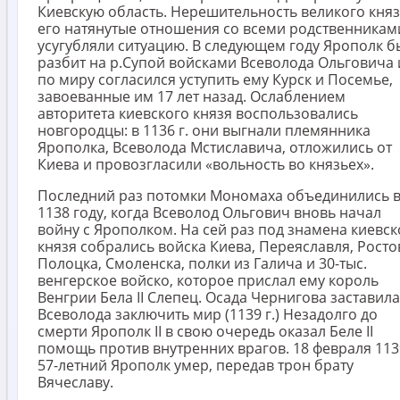
Киевскую область. Нерешительность великого княз
его натянутые отношения со всеми родственникам
усугубляли ситуацию. В следующем году Ярополк б
разбит на р.Супой войсками Всеволода Ольговича 
по миру согласился уступить ему Курск и Посемье,
завоеванные им 17 лет назад. Ослаблением
авторитета киевского князя воспользовались
новгородцы: в 1136 г. они выгнали племянника
Ярополка, Всеволода Мстиславича, отложились от
Киева и провозгласили «вольность во князьех».
Последний раз потомки Мономаха объединились 
1138 году, когда Всеволод Ольгович вновь начал
войну с Ярополком. На сей раз под знамена киевск
князя собрались войска Киева, Переяславля, Росто
Полоцка, Смоленска, полки из Галича и 30-тыс.
венгерское войско, которое прислал ему король
Венгрии Бела II Слепец. Осада Чернигова заставила
Всеволода заключить мир (1139 г.) Незадолго до
смерти Ярополк II в свою очередь оказал Беле II
помощь против внутренних врагов. 18 февраля 1139
57-летний Ярополк умер, передав трон брату
Вячеславу.