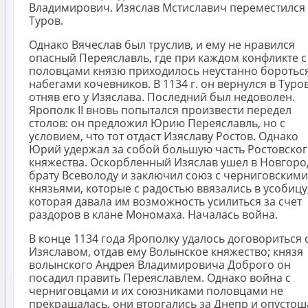
Владимирович. Изяслав Мстиславич переместился
Туров.
Однако Вячеслав был труслив, и ему не нравился
опасный Переяславль, где при каждом конфликте с
половцами князю приходилось неустанно бороться
набегами кочевников. В 1134 г. он вернулся в Туров
отняв его у Изяслава. Последний был недоволен.
Ярополк II вновь попытался произвести передел
столов: он предложил Юрию Переяславль, но с
условием, что тот отдаст Изяславу Ростов. Однако
Юрий удержал за собой большую часть Ростовско
княжества. Оскорбленный Изяслав ушел в Новгоро
брату Всеволоду и заключил союз с черниговскими
князьями, которые с радостью ввязались в усобицу
которая давала им возможность усилиться за счет
раздоров в клане Мономаха. Началась война.
В конце 1134 года Ярополку удалось договориться 
Изяславом, отдав ему Волынское княжество; князя
волынского Андрея Владимировича Доброго он
посадил править Переяславлем. Однако война с
черниговцами и их союзниками половцами не
прекращалась, они вторгались за Днепр и опусто