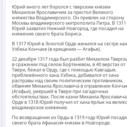
Юрий много лет боролся с тверским князем
Михаилом Ярославичем за престол Великого
княжества Владимирского. Он привлек на сторону
Москвы владимирского митрополита Петра. В 1311
Юрий захватил Нижний Новгород, где посадил на
княжение своего брата Бориса.
В 1317 Юрий в Золотой Орде женился на сестре ха
Узбека Кончаке (в крещении — Агафье).
22 декабря 1317 года был разбит Михаилом Тверск
в сражении под селом Бортеневом, в 40 верстах от
Твери, бежал в Орду, где с помощью Кавгадыя,
приближённого хана Узбека, добивался от хана
расправы над своим политическим противником,
обвиняя Михаила Ярославича в отравлении Конча
(Агафьи), умершей в Твери при загадочных
обстоятельствах. После казни Михаила Ярославича
Орде в 1318 Юрий получил от хана ярлык на велик
владимирское княжение.
По возвращении из Орды в 1319 году Юрий посади
своего брата Афанасия князем в Новгороде.