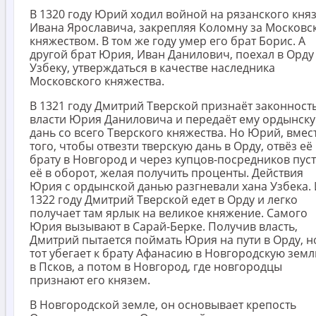
В 1320 году Юрий ходил войной на рязанского кня
Ивана Ярославича, закрепляя Коломну за Московс
княжеством. В том же году умер его брат Борис. А
другой брат Юрия, Иван Данилович, поехал в Орду
Узбеку, утверждаться в качестве наследника
Московского княжества.
В 1321 году Дмитрий Тверской признаёт законност
власти Юрия Даниловича и передаёт ему ордынск
дань со всего Тверского княжества. Но Юрий, вмес
того, чтобы отвезти тверскую дань в Орду, отвёз её 
брату в Новгород и через купцов-посредников пус
её в оборот, желая получить проценты. Действия
Юрия с ордынской данью разгневали хана Узбека. 
1322 году Дмитрий Тверской едет в Орду и легко
получает там ярлык на великое княжение. Самого
Юрия вызывают в Сарай-Берке. Получив власть,
Дмитрий пытается поймать Юрия на пути в Орду, н
тот убегает к брату Афанасию в Новгородскую земл
в Псков, а потом в Новгород, где новгородцы
признают его князем.
В Новгородской земле, он основывает крепость