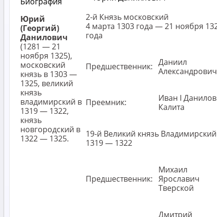
Биография
2-й Князь московский
Юрий
4 марта 1303 года — 21 ноября 13
(Георгий)
года
Данилович
(1281 — 21
ноября 1325),
Даниил
московский
Предшественник:
Александрович
князь в 1303 —
1325, великий
князь
Иван I Данило
владимирский в
Преемник:
Калита
1319 — 1322,
князь
новгородский в
19-й Великий князь Владимирский
1322 — 1325.
1319 — 1322
Михаил
Предшественник:
Ярославич
Тверской
Дмитрий