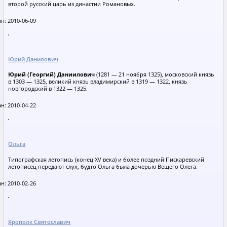
второй русский царь из династии Романовых.
н: 2010-06-09
Юрий Данилович
Юрий (Георгий) Даниилович
(1281 — 21 ноября 1325), московский князь
в 1303 — 1325, великий князь владимирский в 1319 — 1322, князь
новгородский в 1322 — 1325.
н: 2010-04-22
Ольга
Типографская летопись (конец XV века) и более поздний Пискаревский
летописец передают слух, будто Ольга была дочерью Вещего Олега.
н: 2010-02-26
Ярополк Святославич