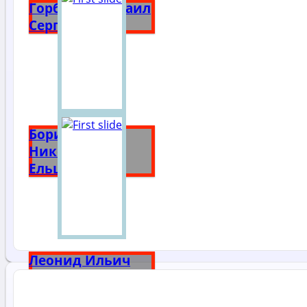
Горбачёв Михаил
Сергеевич
Борис
Николаевич
Ельцин
Леонид Ильич
Брежнев